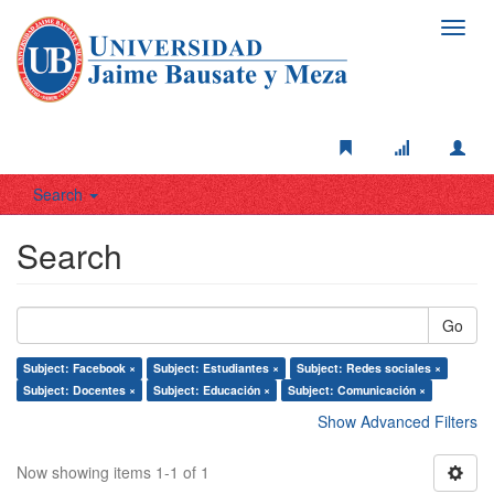
Toggl
navig
Search
Search
Go
Subject: Facebook ×
Subject: Estudiantes ×
Subject: Redes sociales ×
Subject: Docentes ×
Subject: Educación ×
Subject: Comunicación ×
Show Advanced Filters
Now showing items 1-1 of 1