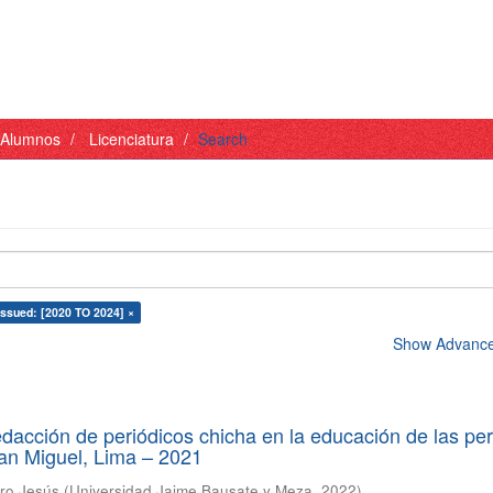
- Alumnos
Licenciatura
Search
issued: [2020 TO 2024] ×
Show Advanced
edacción de periódicos chicha en la educación de las pe
 San Miguel, Lima – 2021
aro Jesús
(
Universidad Jaime Bausate y Meza
,
2022
)