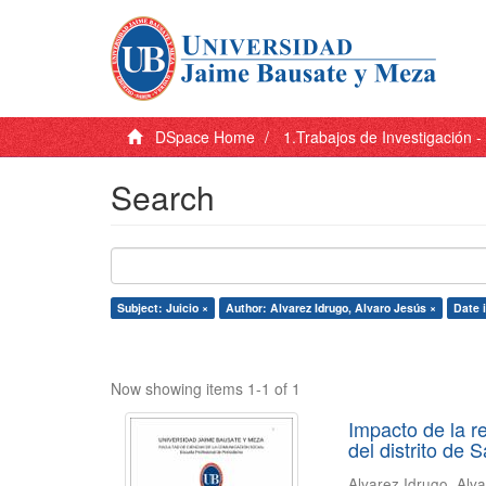
DSpace Home
1.Trabajos de Investigación 
Search
Subject: Juicio ×
Author: Alvarez Idrugo, Alvaro Jesús ×
Date 
Now showing items 1-1 of 1
Impacto de la r
del distrito de
Alvarez Idrugo, Alv