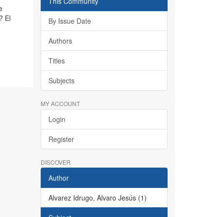
This Community
e
? El
By Issue Date
Authors
Titles
Subjects
MY ACCOUNT
Login
Register
DISCOVER
Author
Alvarez Idrugo, Alvaro Jesús (1)