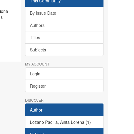
This Community
ciona
By Issue Date
os
Authors
Titles
Subjects
MY ACCOUNT
Login
Register
DISCOVER
Author
Lozano Padilla, Anita Lorena (1)