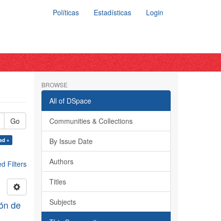
Políticas
Estadísticas
Login
BROWSE
All of DSpace
Go
Communities & Collections
ad ×
By Issue Date
Authors
 Filters
Titles
Subjects
ión de