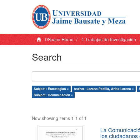
DSpace Home
1.Trabajos de Investigación 
Search
Subject: Estrategias ×
Author: Lozano Padilla, Anita Lorena ×
Subject: Comunicación ×
Now showing items 1-1 of 1
La Comunicación
los ciudadanos d