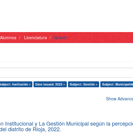
- Alumnos
Licenciatura
Search
Subject: Institución ×
Date issued: 2023 ×
Subject: Gestión ×
Subject: Municipalid
Show Advanced
 Institucional y La Gestión Municipal según la percepc
el distrito de Rioja, 2022.