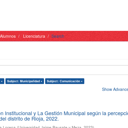
- Alumnos
Licenciatura
Search
 ×
Subject: Municipalidad ×
Subject: Comunicación ×
Show Advanced
 Institucional y La Gestión Municipal según la percepc
el distrito de Rioja, 2022.
ta Lorena
(
Universidad Jaime Bausate y Meza
,
2023
)