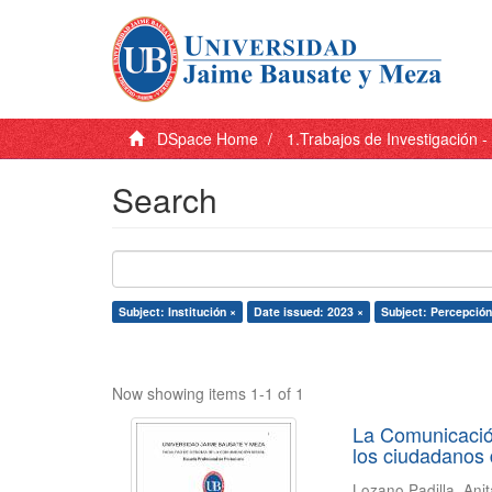
DSpace Home
1.Trabajos de Investigación 
Search
Subject: Institución ×
Date issued: 2023 ×
Subject: Percepción
Now showing items 1-1 of 1
La Comunicación
los ciudadanos d
Lozano Padilla, Ani