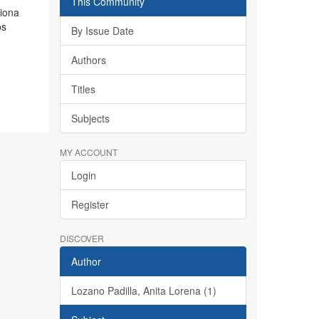
This Community
ciona
os
By Issue Date
Authors
Titles
Subjects
MY ACCOUNT
Login
Register
DISCOVER
Author
Lozano Padilla, Anita Lorena (1)