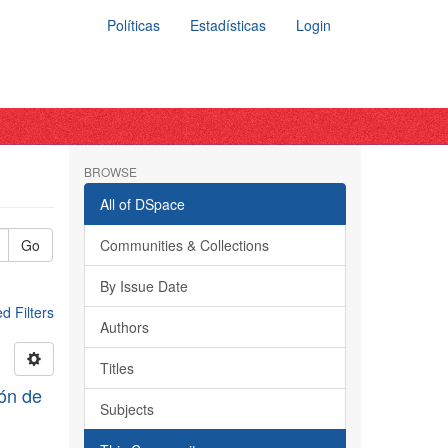
Políticas
Estadísticas
Login
BROWSE
All of DSpace
Go
Communities & Collections
By Issue Date
 Filters
Authors
Titles
ión de
Subjects