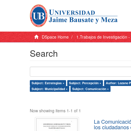
DSpace Home
1.Trabajos de Investigación 
Search
Subject: Estrategias ×
Subject: Percepción ×
Author: Lozano Pa
Subject: Municipalidad ×
Subject: Comunicación ×
Now showing items 1-1 of 1
La Comunicación
los ciudadanos d