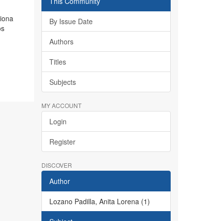
This Community
ciona
By Issue Date
os
Authors
Titles
Subjects
MY ACCOUNT
Login
Register
DISCOVER
Author
Lozano Padilla, Anita Lorena (1)