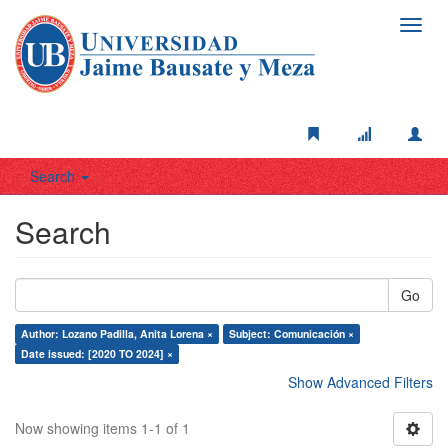
Toggl
navig
Search
Search
Go
Author: Lozano Padilla, Anita Lorena ×
Subject: Comunicación ×
Date issued: [2020 TO 2024] ×
Show Advanced Filters
Now showing items 1-1 of 1