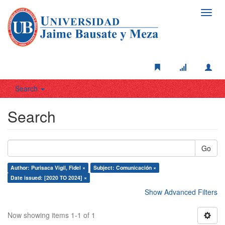
Toggl
navig
Search
Search
Go
Author: Purisaca Vigil, Fidel ×
Subject: Comunicación ×
Date issued: [2020 TO 2024] ×
Show Advanced Filters
Now showing items 1-1 of 1