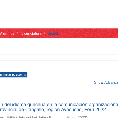
- Alumnos
Licenciatura
Search
d: [2020 TO 2024] ×
Show Advanced
ón del idioma quechua en la comunicación organizaciona
rovincial de Cangallo, región Ayacucho, Perú 2022
ora Edith
(
Universidad Jaime Bausate y Meza
,
2022
)