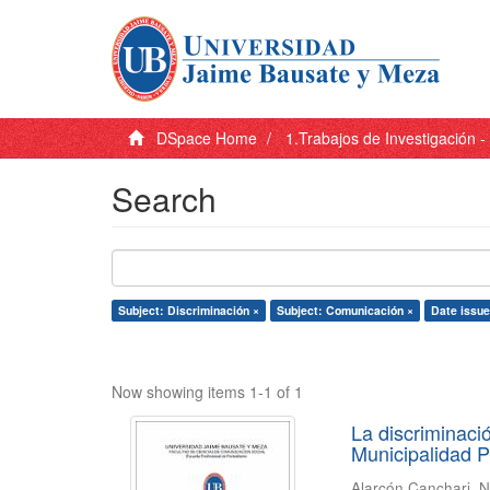
DSpace Home
1.Trabajos de Investigación 
Search
Subject: Discriminación ×
Subject: Comunicación ×
Date issue
Now showing items 1-1 of 1
La discriminaci
Municipalidad P
Alarcón Canchari, N