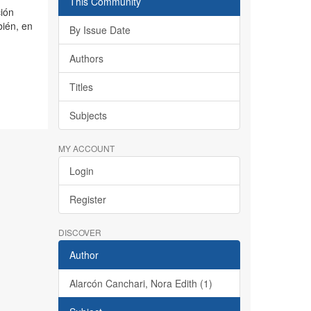
This Community
ción
bién, en
By Issue Date
Authors
Titles
Subjects
MY ACCOUNT
Login
Register
DISCOVER
Author
Alarcón Canchari, Nora Edith (1)