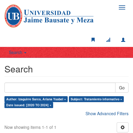
Toggl
navig
Search
Search
Go
Author: Izaguirre Sarco, Ariana Ysabel ×
Subject: Tratamiento informativo ×
Date issued: [2020 TO 2024] ×
Show Advanced Filters
Now showing items 1-1 of 1