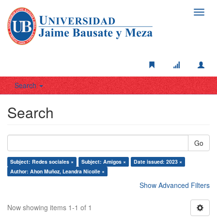
Toggl
navig
Search
Search
Go
Subject: Redes sociales ×
Subject: Amigos ×
Date issued: 2023 ×
Author: Ahon Muñoz, Leandra Nicolle ×
Show Advanced Filters
Now showing items 1-1 of 1