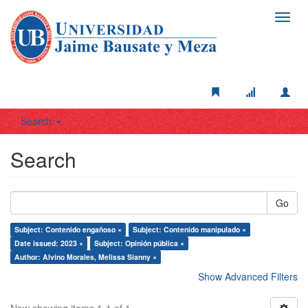
Toggl
navig
Search
Search
Go
Subject: Contenido engañoso ×
Subject: Contenido manipulado ×
Date issued: 2023 ×
Subject: Opinión pública ×
Author: Alvino Morales, Melissa Sianny ×
Show Advanced Filters