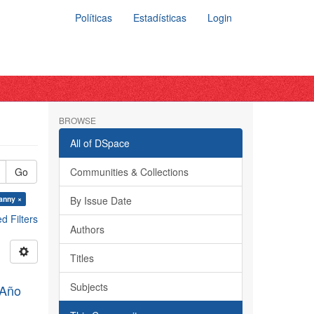
Políticas
Estadísticas
Login
BROWSE
All of DSpace
Go
Communities & Collections
anny ×
By Issue Date
 Filters
Authors
Titles
Subjects
, Año