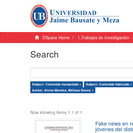
DSpace Home
1.Trabajos de Investigación 
Search
Subject: Contenido manipulado ×
Subject: Contenido fabricado ×
Author: Alvino Morales, Melissa Sianny ×
Now showing items 1-1 of 1
Fake news en re
jóvenes del dist