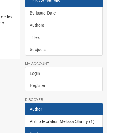
This Community
By Issue Date
 de los
omo
Authors
Titles
Subjects
MY ACCOUNT
Login
Register
DISCOVER
Author
Alvino Morales, Melissa Sianny (1)