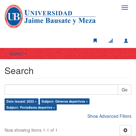
Toggl
navig
Search
Search
Go
Date issued: 2022 ×
Subject: Géneros deportivos ×
Subject: Periodismo deportivo ×
Show Advanced Filters
Now showing items 1-1 of 1