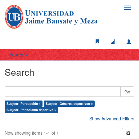
Toggl
navig
Search
Search
Go
Subject: Percepción ×
Subject: Géneros deportivos ×
Subject: Periodismo deportivo ×
Show Advanced Filters
Now showing items 1-1 of 1