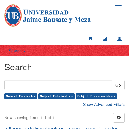
Toggl
navig
Search
Search
Go
Subject: Facebook ×
Subject: Estudiantes ×
Subject: Redes sociales ×
Show Advanced Filters
Now showing items 1-1 of 1
Influencia de Facebook en la comunicación de los