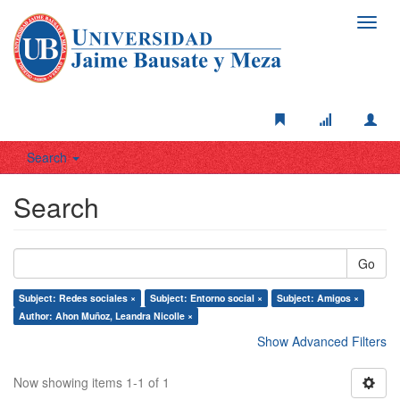
Toggl
navig
Search
Search
Go
Subject: Redes sociales ×
Subject: Entorno social ×
Subject: Amigos ×
Author: Ahon Muñoz, Leandra Nicolle ×
Show Advanced Filters
Now showing items 1-1 of 1