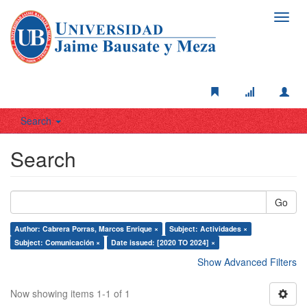
Toggl
navig
Search
Search
Go
Author: Cabrera Porras, Marcos Enrique ×
Subject: Actividades ×
Subject: Comunicación ×
Date issued: [2020 TO 2024] ×
Show Advanced Filters
Now showing items 1-1 of 1