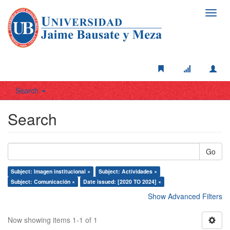
Toggl
navig
Search
Search
Go
Subject: Imagen institucional ×
Subject: Actividades ×
Subject: Comunicación ×
Date issued: [2020 TO 2024] ×
Show Advanced Filters
Now showing items 1-1 of 1