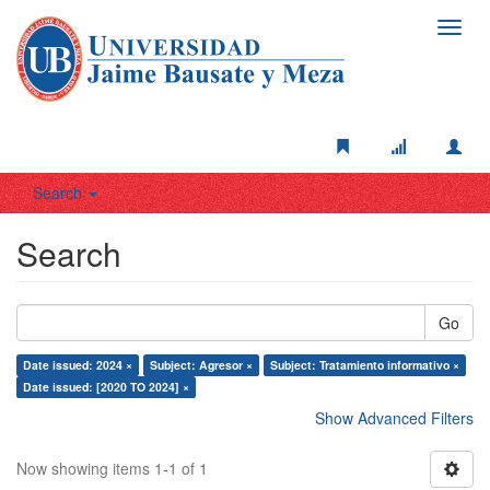
Toggl
navig
Search
Search
Go
Date issued: 2024 ×
Subject: Agresor ×
Subject: Tratamiento informativo ×
Date issued: [2020 TO 2024] ×
Show Advanced Filters
Now showing items 1-1 of 1