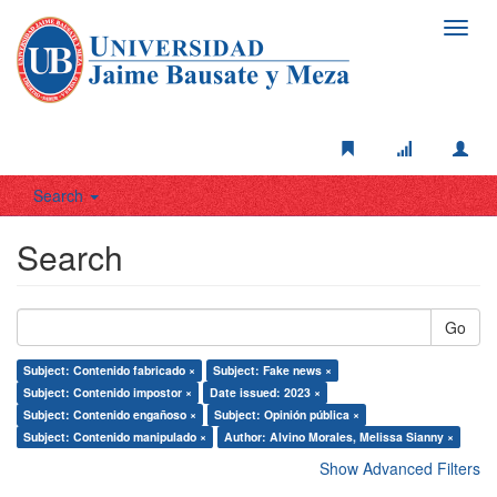
Toggl
navig
Search
Search
Go
Subject: Contenido fabricado ×
Subject: Fake news ×
Subject: Contenido impostor ×
Date issued: 2023 ×
Subject: Contenido engañoso ×
Subject: Opinión pública ×
Subject: Contenido manipulado ×
Author: Alvino Morales, Melissa Sianny ×
Show Advanced Filters