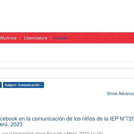
- Alumnos
Licenciatura
Search
Subject: Comunicación ×
Show Advanced
acebook en la comunicación de los niños de la IEP N°72
Perú. 2023
 Lucy
(
Universidad Jaime Bausate y Meza
,
2023-11-10
)