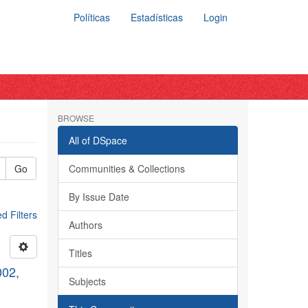
Políticas
Estadísticas
Login
BROWSE
All of DSpace
Go
Communities & Collections
By Issue Date
 Filters
Authors
Titles
002,
Subjects