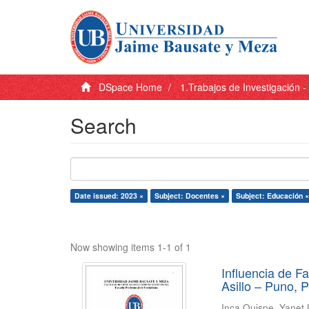
DSpace Home
1.Trabajos de Investigación 
Search
Date issued: 2023 ×
Subject: Docentes ×
Subject: Educación ×
Now showing items 1-1 of 1
Influencia de F
Asillo – Puno, 
Inca Quispe, Yanet