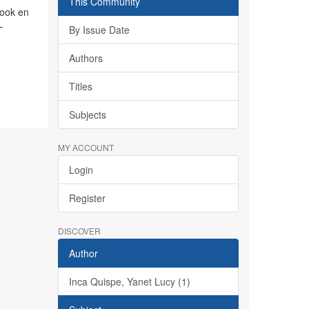
This Community
book en
–
By Issue Date
Authors
Titles
Subjects
MY ACCOUNT
Login
Register
DISCOVER
Author
Inca Quispe, Yanet Lucy (1)