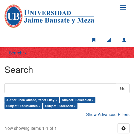
Toggl
navig
Search
Search
Go
Author: Inca Quispe, Yanet Lucy ×
Subject: Educación ×
Subject: Estudiantes ×
Subject: Facebook ×
Show Advanced Filters
Now showing items 1-1 of 1