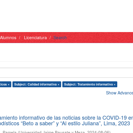
- Alumnos
Licenciatura
Search
ticos ×
Subject: Calidad informativa ×
Subject: Tratamiento informativo ×
Show Advanced
tamiento informativo de las noticias sobre la COVID-19 e
ísticos “Beto a saber” y “Al estilo Juliana”, Lima, 2023
a, Pamela
(
Universidad Jaime Bausate y Meza
,
2024-08-06
)