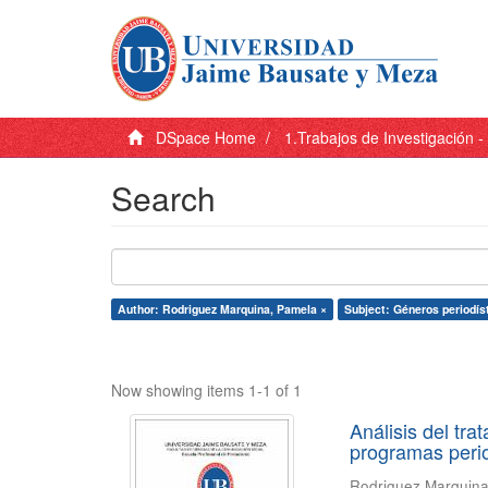
DSpace Home
1.Trabajos de Investigación 
Search
Author: Rodriguez Marquina, Pamela ×
Subject: Géneros periodís
Now showing items 1-1 of 1
Análisis del tra
programas period
Rodriguez Marquin