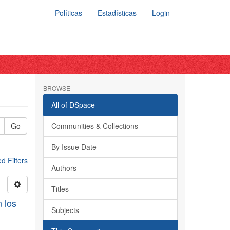
Políticas
Estadísticas
Login
BROWSE
All of DSpace
Go
Communities & Collections
By Issue Date
 Filters
Authors
Titles
n los
Subjects