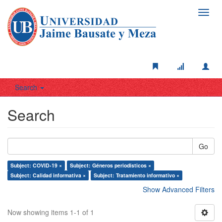
Toggl
navig
Search
Search
Go
Subject: COVID-19 ×
Subject: Géneros periodísticos ×
Subject: Calidad informativa ×
Subject: Tratamiento informativo ×
Show Advanced Filters
Now showing items 1-1 of 1