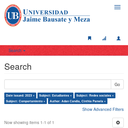
Toggl
navig
Search
Search
Go
Date issued: 2023 ×
Subject: Estudiantes ×
Subject: Redes sociales ×
Subject: Comportamiento ×
Author: Adan Candia, Cinthia Pamela ×
Show Advanced Filters
Now showing items 1-1 of 1