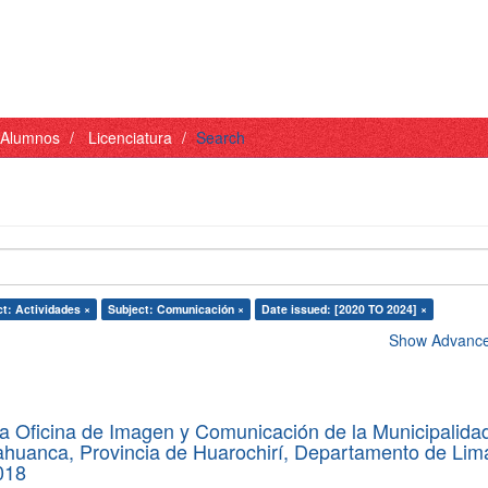
- Alumnos
Licenciatura
Search
ct: Actividades ×
Subject: Comunicación ×
Date issued: [2020 TO 2024] ×
Show Advanced
la Oficina de Imagen y Comunicación de la Municipalida
llahuanca, Provincia de Huarochirí, Departamento de Lim
018