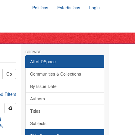
Políticas
Estadísticas
Login
BROWSE
All of DSpace
Go
Communities & Collections
By Issue Date
 Filters
Authors
Titles
d
Subjects
a,