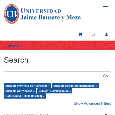
Toggl
navig
Search
Search
Go
Subject: Provincia de Huarochirí ×
Subject: Estructura institucional ×
Subject: Actividades ×
Subject: Comunicación ×
Date issued: [2020 TO 2024] ×
Show Advanced Filters