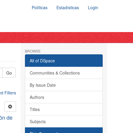
Políticas
Estadísticas
Login
BROWSE
All of DSpace
Go
Communities & Collections
By Issue Date
 Filters
Authors
Titles
ión de
Subjects