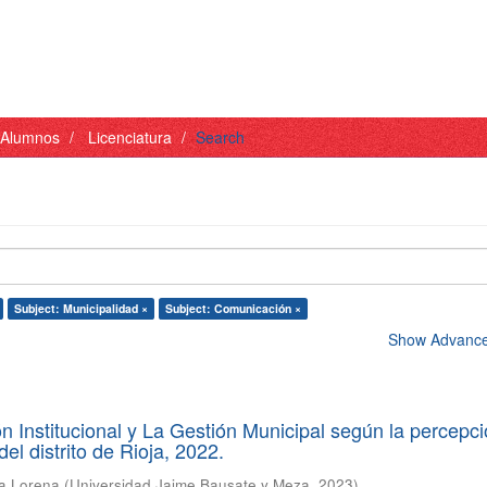
- Alumnos
Licenciatura
Search
Subject: Municipalidad ×
Subject: Comunicación ×
Show Advanced
 Institucional y La Gestión Municipal según la percepc
el distrito de Rioja, 2022.
ta Lorena
(
Universidad Jaime Bausate y Meza
,
2023
)