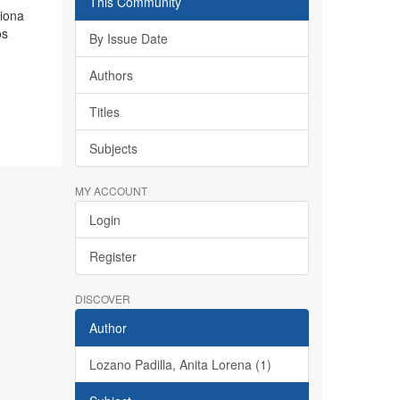
This Community
ciona
os
By Issue Date
Authors
Titles
Subjects
MY ACCOUNT
Login
Register
DISCOVER
Author
Lozano Padilla, Anita Lorena (1)