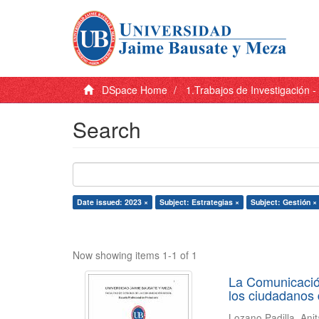
DSpace Home
1.Trabajos de Investigación 
Search
Date issued: 2023 ×
Subject: Estrategias ×
Subject: Gestión ×
Now showing items 1-1 of 1
La Comunicación
los ciudadanos d
Lozano Padilla, Ani