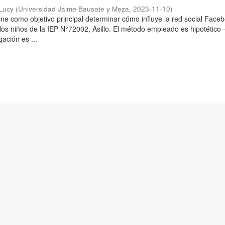
 Lucy
(
Universidad Jaime Bausate y Meza
,
2023-11-10
)
iene como objetivo principal determinar cómo influye la red social Face
los niños de la IEP N°72002, Asillo. El método empleado es hipotético 
gación es ...