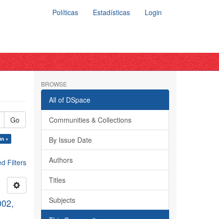
Políticas
Estadísticas
Login
BROWSE
All of DSpace
Go
Communities & Collections
ón ×
By Issue Date
Authors
 Filters
Titles
Subjects
002,