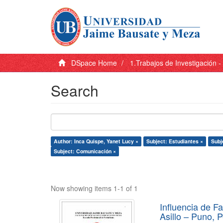
DSpace Home
1.Trabajos de Investigación 
Search
Author: Inca Quispe, Yanet Lucy ×
Subject: Estudiantes ×
Subj
Subject: Comunicación ×
Now showing items 1-1 of 1
Influencia de F
Asillo – Puno, 