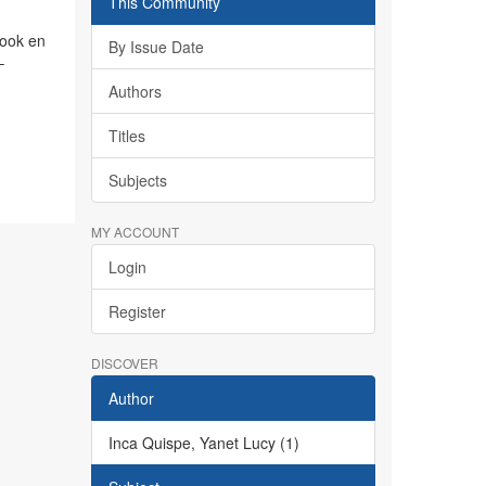
This Community
book en
By Issue Date
–
Authors
Titles
Subjects
MY ACCOUNT
Login
Register
DISCOVER
Author
Inca Quispe, Yanet Lucy (1)