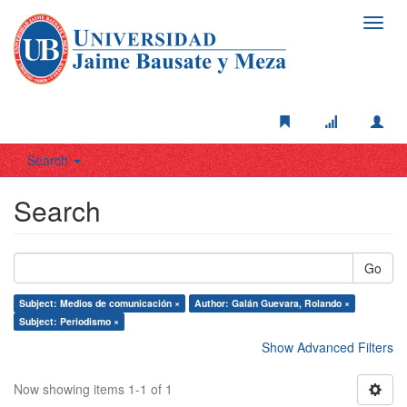
Toggl
navig
Search
Search
Go
Subject: Medios de comunicación ×
Author: Galán Guevara, Rolando ×
Subject: Periodismo ×
Show Advanced Filters
Now showing items 1-1 of 1