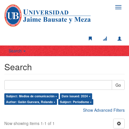
Toggl
navig
Search
Search
Go
Subject: Medios de comunicación ×
Date issued: 2024 ×
Author: Galán Guevara, Rolando ×
Subject: Periodismo ×
Show Advanced Filters
Now showing items 1-1 of 1