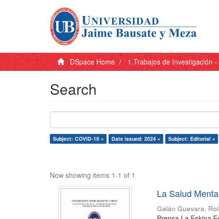
DSpace Home
1.Trabajos de Investigación 
Search
Subject: COVID-19 ×
Date issued: 2024 ×
Subject: Editorial ×
Now showing items 1-1 of 1
La Salud Menta
Galán Guevara, Ro
Prensa La Eskina E