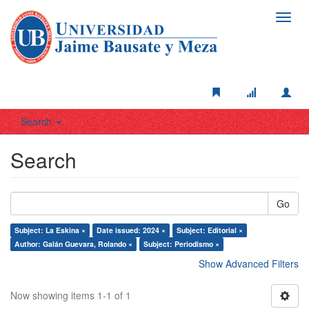
Toggl
navig
Search
Search
Go
Subject: La Eskina ×
Date issued: 2024 ×
Subject: Editorial ×
Author: Galán Guevara, Rolando ×
Subject: Periodismo ×
Show Advanced Filters
Now showing items 1-1 of 1