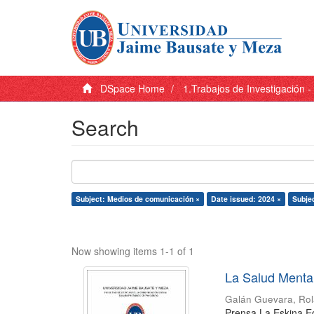
DSpace Home
1.Trabajos de Investigación 
Search
Subject: Medios de comunicación ×
Date issued: 2024 ×
Subjec
Now showing items 1-1 of 1
La Salud Menta
Galán Guevara, Ro
Prensa La Eskina E