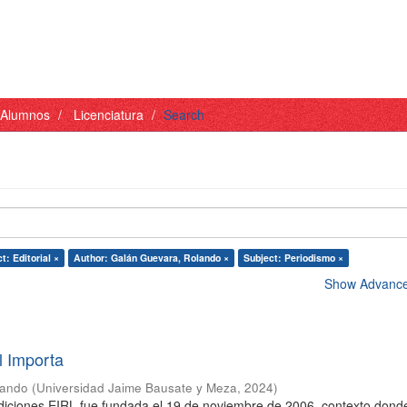
- Alumnos
Licenciatura
Search
t: Editorial ×
Author: Galán Guevara, Rolando ×
Subject: Periodismo ×
Show Advanced
l Importa
lando
(
Universidad Jaime Bausate y Meza
,
2024
)
diciones EIRL fue fundada el 19 de noviembre de 2006, contexto donde