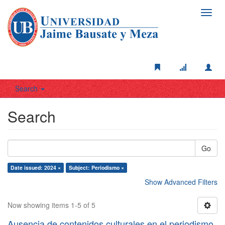
Toggl
navig
Search
Search
Go
Date issued: 2024 ×
Subject: Periodismo ×
Show Advanced Filters
Now showing items 1-5 of 5
Ausencia de contenidos culturales en el periodismo