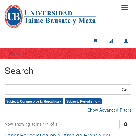
Toggl
navig
Search
Search
Go
Subject: Congreso de la República ×
Subject: Periodismo ×
Show Advanced Filters
Now showing items 1-1 of 1
Labor Periodística en el Área de Prensa del