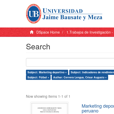
DSpace Home
1.Trabajos de Investigación 
Search
Subject: Marketing deportivo ×
Subject: Indicadores de rendimien
Subject: Fútbol ×
Author: Cervera Lengua, César Augusto ×
Now showing items 1-1 of 1
Marketing depor
peruano