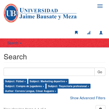
Toggl
navig
Search
Search
Go
Subject: Fútbol ×
Subject: Marketing deportivo ×
Subject: Compra de jugadores ×
Subject: Trayectoria profesional ×
Author: Cervera Lengua, César Augusto ×
Show Advanced Filters