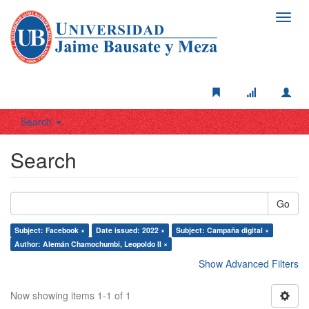
Toggl
navig
Search
Search
Go
Subject: Facebook ×
Date issued: 2022 ×
Subject: Campaña digital ×
Author: Alemán Chamochumbi, Leopoldo II ×
Show Advanced Filters
Now showing items 1-1 of 1