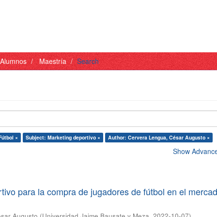
- Alumnos
Maestría
Search
Fútbol ×
Subject: Marketing deportivo ×
Author: Cervera Lengua, César Augusto ×
Show Advanced
tivo para la compra de jugadores de fútbol en el merca
ésar Augusto
(
Universidad Jaime Bausate y Meza
,
2022-10-07
)