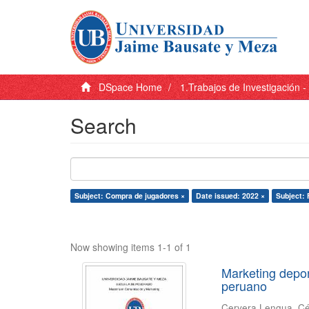
DSpace Home
1.Trabajos de Investigación 
Search
Subject: Compra de jugadores ×
Date issued: 2022 ×
Subject: 
Now showing items 1-1 of 1
Marketing depor
peruano
Cervera Lengua, C