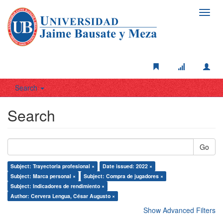
Toggl
navig
Search
Search
Go
Subject: Trayectoria profesional ×
Date issued: 2022 ×
Subject: Marca personal ×
Subject: Compra de jugadores ×
Subject: Indicadores de rendimiento ×
Author: Cervera Lengua, César Augusto ×
Show Advanced Filters