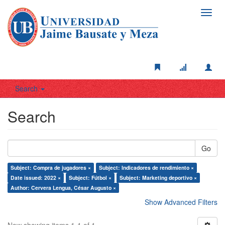
Toggl
navig
Search
Search
Go
Subject: Compra de jugadores ×
Subject: Indicadores de rendimiento ×
Date issued: 2022 ×
Subject: Fútbol ×
Subject: Marketing deportivo ×
Author: Cervera Lengua, César Augusto ×
Show Advanced Filters