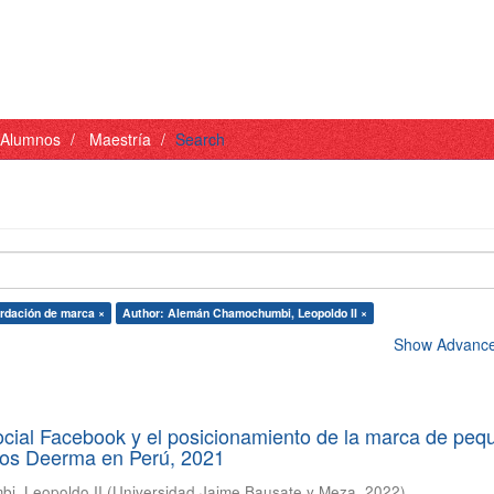
- Alumnos
Maestría
Search
rdación de marca ×
Author: Alemán Chamochumbi, Leopoldo II ×
Show Advanced
ocial Facebook y el posicionamiento de la marca de pe
cos Deerma en Perú, 2021
i, Leopoldo II
(
Universidad Jaime Bausate y Meza
,
2022
)