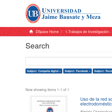
DSpace Home
1.Trabajos de Investigación 
Search
Subject: Campaña digital ×
Subject: Facebook ×
Subject: Reco
Now showing items 1-1 of 1
Uso de la red s
electrodomésti
Alemán Chamochumb