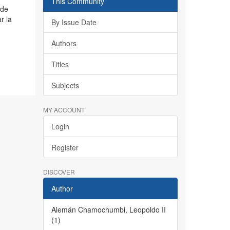
This Community
 de
r la
By Issue Date
Authors
Titles
Subjects
MY ACCOUNT
Login
Register
DISCOVER
Author
Alemán Chamochumbi, Leopoldo II
(1)