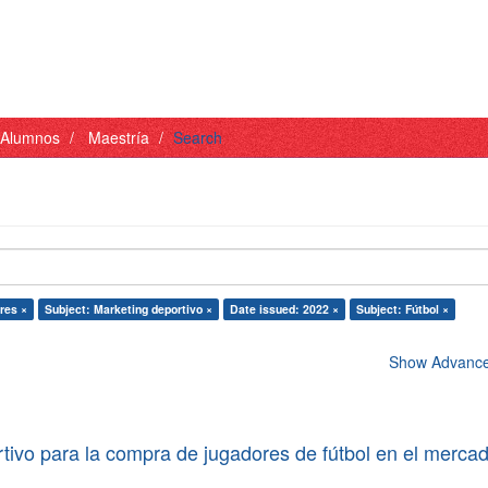
- Alumnos
Maestría
Search
res ×
Subject: Marketing deportivo ×
Date issued: 2022 ×
Subject: Fútbol ×
Show Advanced
tivo para la compra de jugadores de fútbol en el merca