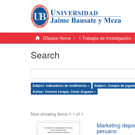
DSpace Home
1.Trabajos de Investigación 
Search
Subject: Indicadores de rendimiento ×
Subject: Compra de jugado
Author: Cervera Lengua, César Augusto ×
Now showing items 1-1 of 1
Marketing depor
peruano