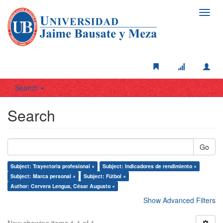
Toggl
navig
Search
Search
Go
Subject: Trayectoria profesional ×
Subject: Indicadores de rendimiento ×
Subject: Marca personal ×
Subject: Fútbol ×
Author: Cervera Lengua, César Augusto ×
Show Advanced Filters