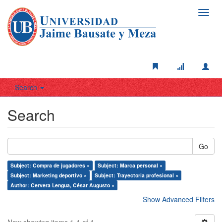
Toggl
navig
Search
Search
Go
Subject: Compra de jugadores ×
Subject: Marca personal ×
Subject: Marketing deportivo ×
Subject: Trayectoria profesional ×
Author: Cervera Lengua, César Augusto ×
Show Advanced Filters