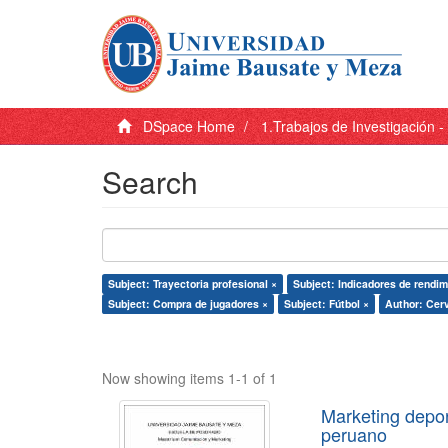
DSpace Home
1.Trabajos de Investigación 
Search
Subject: Trayectoria profesional ×
Subject: Indicadores de rendim
Subject: Compra de jugadores ×
Subject: Fútbol ×
Author: Cer
Now showing items 1-1 of 1
Marketing depor
peruano