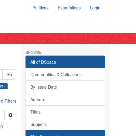
Políticas
Estadísticas
Login
BROWSE
All of DSpace
Go
Communities & Collections
22 ×
By Issue Date
Authors
 Filters
Titles
Subjects
do