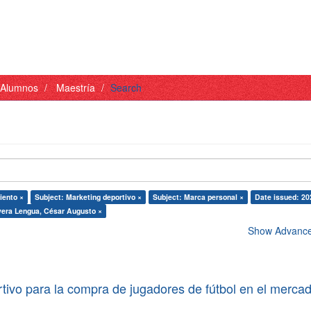
- Alumnos
Maestría
Search
iento ×
Subject: Marketing deportivo ×
Subject: Marca personal ×
Date issued: 20
vera Lengua, César Augusto ×
Show Advanced
tivo para la compra de jugadores de fútbol en el merca