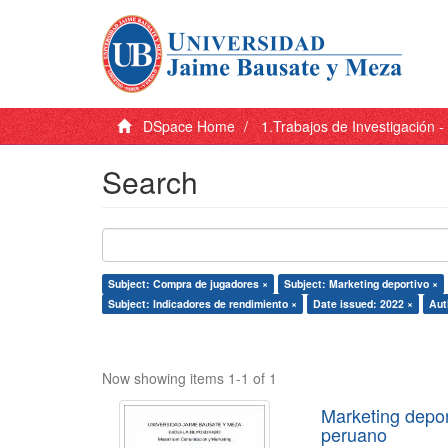
DSpace Home
1.Trabajos de Investigación 
Search
Subject: Compra de jugadores ×
Subject: Marketing deportivo ×
Subject: Indicadores de rendimiento ×
Date issued: 2022 ×
Aut
Now showing items 1-1 of 1
Marketing depor
peruano