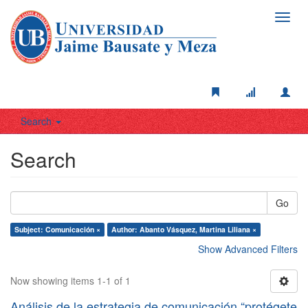
Toggl
navig
Search
Search
Go
Subject: Comunicación ×
Author: Abanto Vásquez, Martina Liliana ×
Show Advanced Filters
Now showing items 1-1 of 1
Análisis de la estrategia de comunicación “protégete